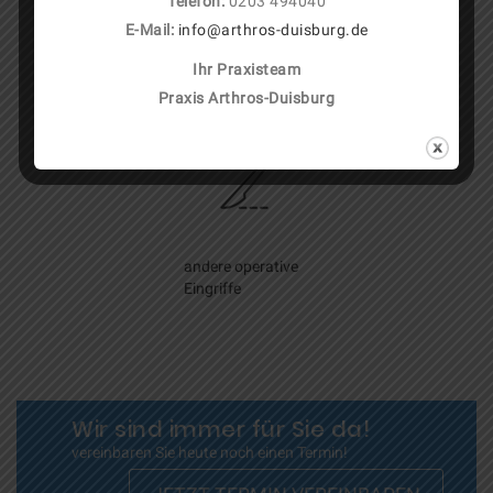
Telefon:
0203 494040
E-Mail:
info@arthros-duisburg.de
Ihr Praxisteam
Wirbelsäule
Praxis Arthros-Duisburg
andere operative
Eingriffe
Wir sind immer für Sie da!
vereinbaren Sie heute noch einen Termin!