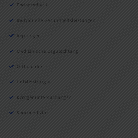
Endoprothetik
Individuelle Gesundheitsleistungen
Impfungen
Medizinische Begutachtung
Orthopädie
Unfallchirurgie
Röntgenuntersuchungen
Sportmedizin