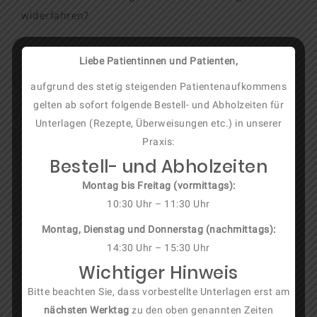
widerfahren?
Wir bei Arthros Duisburg verstehen uns als eine
Liebe Patientinnen und Patienten,
Praxis für Orthopädie und Chirurgie, bei der sich
aufgrund des stetig steigenden Patientenaufkommens
unsere Patientinnen und Patienten wie auch unser
gelten ab sofort folgende Bestell- und Abholzeiten für
gesamtes Team wohlfühlen können und geschätzt
Unterlagen (Rezepte, Überweisungen etc.) in unserer
werden.
Praxis:
Bestell- und Abholzeiten
Individuelle Untersuchung und Beratung,
Montag bis Freitag (vormittags):
gegenseitige Wertschätzung und vor allem Empathie
10:30 Uhr – 11:30 Uhr
bilden die Basis unserer Philosophie und
Montag, Dienstag und Donnerstag (nachmittags):
ermöglichen somit eine zielgerichtete und
14:30 Uhr – 15:30 Uhr
erfolgreiche Behandlung.
Wichtiger Hinweis
Ob jung oder alt, ob Unfall oder Verschleiß, ob akut
oder chronisch: durch unsere langjährige Expertise
Bitte beachten Sie, dass vorbestellte Unterlagen erst am
nächsten Werktag
zu den oben genannten Zeiten
auf dem Gebiet der Orthopädie und Chirurgie