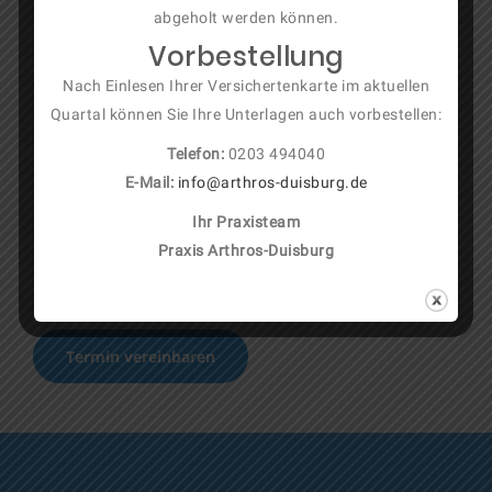
abgeholt werden können.
flankiert von der engen Anbindung an die Klinik
Vorbestellung
bietet Ihnen Arthros Duisburg nicht nur ein
vollumfängliches Behandlungsspektrum an, sondern
Nach Einlesen Ihrer Versichertenkarte im aktuellen
verfügt auch weiterhin über die modernsten
Quartal können Sie Ihre Unterlagen auch vorbestellen:
medizinischen Errungenschaften, von denen Sie
Telefon:
0203 494040
unmittelbar profitieren können.
E-Mail:
info@arthros-duisburg.de
Ihr Praxisteam
Vereinbaren Sie noch heute einen Termin und lassen
Praxis Arthros-Duisburg
Sie sich professionell beraten.
Termin vereinbaren