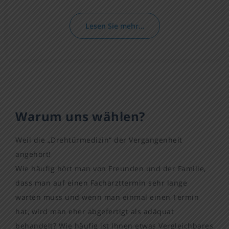
Lesen Sie mehr…
Warum uns wählen?
Weil die „Drehtürmedizin“ der Vergangenheit
angehört!
Wie häufig hört man von Freunden und der Familie,
dass man auf einen Facharzttermin sehr lange
warten muss und wenn man einmal einen Termin
hat, wird man eher abgefertigt als adäquat
behandelt? Wie häufig ist Ihnen etwas Vergleichbares