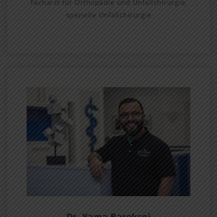
Facharzt für Orthopädie und Unfallchirurgie,
spezielle Unfallchirurgie
Dr. Yama Bareksei